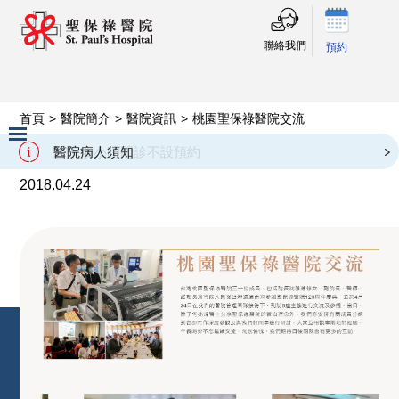
聯絡我們
預約
首頁
>
醫院簡介
>
醫院資訊
>
桃園聖保祿醫院交流
桃園聖保祿醫院交流
二十四小時門診不設預約
醫院病人須知
Slide 2 of 3.
2018.04.24