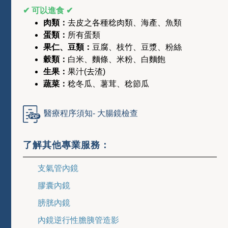
✔ 可以進食 ✔
肉類
：
去皮之各種稔肉類
、
海產
、
魚類
蛋類
：
所有蛋類
果仁
、
豆類
：
豆腐
、
枝竹
、
豆漿
、
粉絲
穀類
：
白米
、
麵條
、
米粉
、
白麵飽
生果
：
果汁(去渣)
蔬菜
：
稔冬瓜
、
薯茸
、
稔節瓜
醫療程序須知- 大腸鏡檢查
了解其他專業服務：
支氣管內鏡
膠囊內鏡
膀胱內鏡
內鏡逆行性膽胰管造影