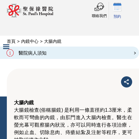
聯絡我們
預約
首頁
>
內鏡中心
>
大腸內鏡
大腸內鏡
醫院病人須知
Slide 2 of 3.
大腸內鏡
大腸鏡檢查(俗稱腸鏡) 是利用一條直徑約1.3厘米，柔
軟而可彎曲的內鏡，由肛門進入大腸內檢查。醫生在
螢光幕可觀察腸內狀況，亦可以同時進行各項治療，
例如止血、切除息肉、痔瘡結紮及注射等程序，更可