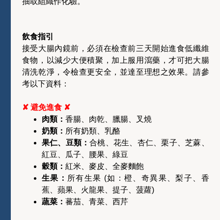
抽取組織作化驗。
飲食指引
接受大腸內鏡前，必須在檢查前三天開始進食低纖維
食物，以減少大便積聚，加上服用瀉藥，才可把大腸
清洗乾淨，令檢查更安全，並達至理想之效果。請參
考以下資料：
✘ 避免進食 ✘
肉類：
香腸
、
肉乾、臘腸
、
叉燒
奶類：
所有奶類、乳酪
果仁、豆類：
合桃
、
花生
、
杏仁
、
栗子
、
芝蔴
、
紅豆
、
瓜子
、
腰果
、
綠豆
穀類：
紅米
、
麥皮
、
全麥麵飽
生果：
所有生果 (如：橙
、
奇異果
、
梨子
、
香
蕉
、
蘋果
、
火龍果
、
提子
、
菠蘿)
蔬菜：
蕃茄
、
青菜
、
西芹