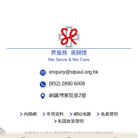
齊服務 展關懷
We Serve & We Care
enquiry@stpaul.org.hk
(852) 2890 6008
銅鑼灣東院道2號
內聯網
常用資料
網站地圖
免責聲明
私隱政策聲明
版權所有 © 2026 聖保祿醫院 從未許可不得複製或轉載