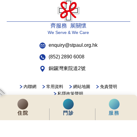
齊服務 展關懷
We Serve & We Care
enquiry@stpaul.org.hk
(852) 2890 6008
銅鑼灣東院道2號
內聯網
常用資料
網站地圖
免責聲明
私隱政策聲明
版權所有 © 2026 聖保祿醫院 從未許可不得複製或轉載
本網站為響應式設計，建議使用Google Chrome，並將螢幕解析度設定為
住院
門診
服務
1280x768px，以獲得最佳瀏覽效果。