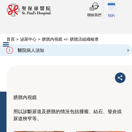
聯絡我們
預約
首頁
>
泌尿中心
>
膀胱內視鏡 +/- 膀胱活組織檢查
膀胱內視鏡 +/- 膀胱活組織檢查
醫院病人須知
Slide 2 of 3.
膀胱內視鏡
用以診斷尿道及膀胱的情況包括腫瘤、結石、發炎或
尿道狹窄等。