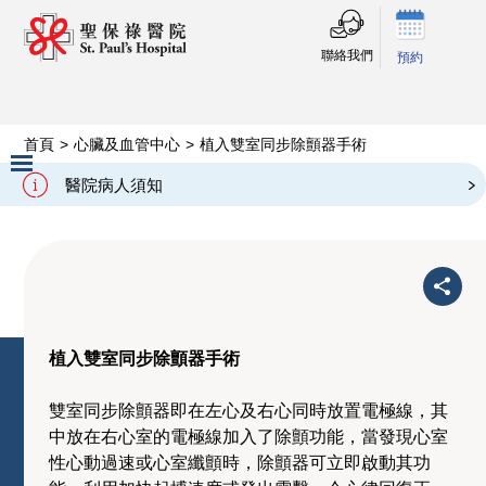
聯絡我們
預約
首頁
>
心臟及血管中心
>
植入雙室同步除顫器手術
植入雙室同步除顫器手術
醫院病人須知
Slide 2 of 3.
植入雙室同步除顫器手術
雙室同步除顫器即在左心及右心同時放置電極線，其
中放在右心室的電極線加入了除顫功能，當發現心室
性心動過速或心室纖顫時，除顫器可立即啟動其功