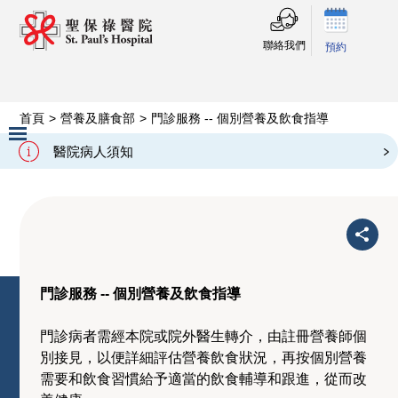
聯絡我們
預約
首頁
>
營養及膳食部
>
門診服務 -- 個別營養及飲食指導
門診服務 -- 個別營養及飲食指導
醫院病人須知
Slide 2 of 3.
門診服務 -- 個別營養及飲食指導
門診病者需經本院或院外醫生轉介，由註冊營養師個
別接見，以便詳細評估營養飲食狀況，再按個別營養
需要和飲食習慣給予適當的飲食輔導和跟進，從而改