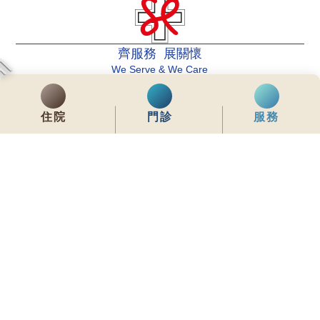
齊服務 展關懷
We Serve & We Care
enquiry@stpaul.org.hk
住院
門診
服務
(852) 2890 6008
銅鑼灣東院道2號
內聯網
常用資料
網站地圖
免責聲明
私隱政策聲明
版權所有 © 2026 聖保祿醫院 從未許可不得複製或轉載
本網站為響應式設計，建議使用Google Chrome，並將螢幕解析度設定為
1280x768px，以獲得最佳瀏覽效果。