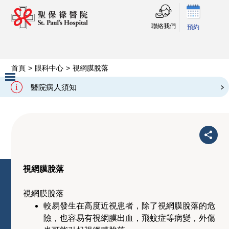
聯絡我們
預約
首頁
>
眼科中心
>
視網膜脫落
視網膜脫落
醫院病人須知
Slide 2 of 3.
視網膜脫落
視網膜脫落
較易發生在高度近視患者，除了視網膜脫落的危
險，也容易有視網膜出血，飛蚊症等病變，外傷