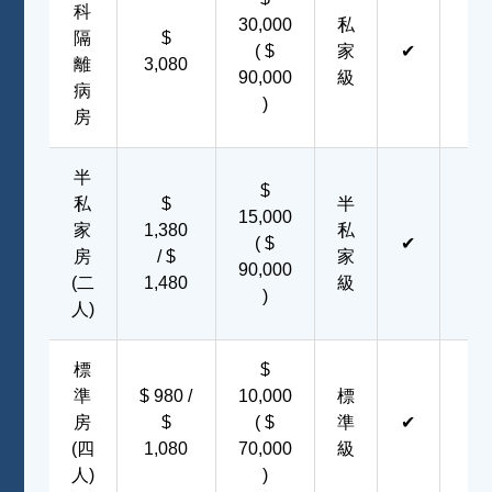
科
30,000
私
隔
$
( $
家
✔
✔
離
3,080
90,000
級
病
)
房
半
$
私
$
半
15,000
家
1,380
私
( $
✔
✔
房
/ $
家
90,000
(二
1,480
級
)
人)
標
$
準
$ 980 /
10,000
標
房
$
( $
準
✔
✔
(四
1,080
70,000
級
人)
)