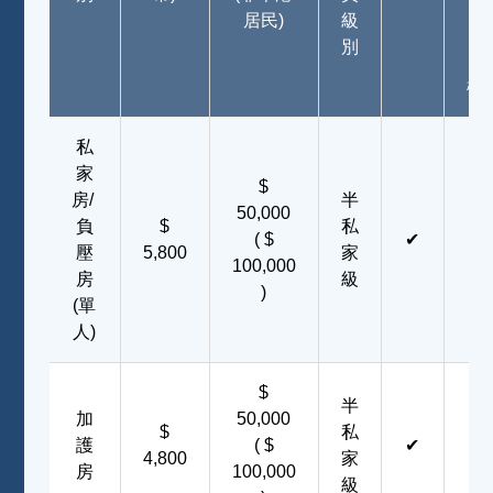
及
居民)
級
收
別
音
機)
私
家
$
房/
半
50,000
負
$
私
( $
✔
✔
壓
5,800
家
100,000
房
級
)
(單
人)
$
半
加
50,000
$
私
護
( $
✔
✔
4,800
家
房
100,000
級