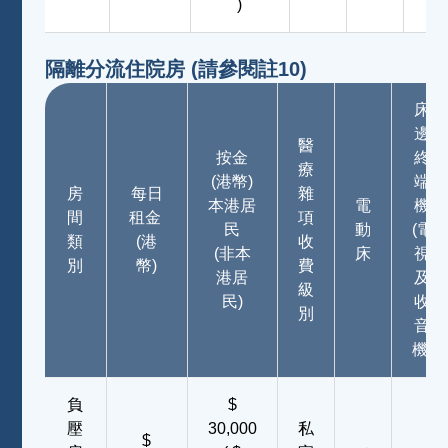
)
隔離分流住院房 (請參閱註10)
床
邊
醫
按金
終
療
(港幣)
端
房
每日
雜
本港居
電
機
間
租金
項
民
動
(電
類
(港
收
(非本
床
視
別
幣)
費
港居
及
級
民)
收
別
音
機)
負
$
壓
30,000
私
$