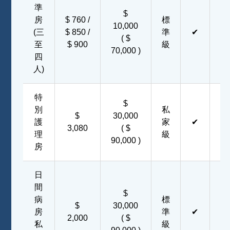
準
$
房
$ 760 /
標
10,000
(三
$ 850 /
準
✔
✔
( $
至
$ 900
級
70,000 )
四
人)
特
$
別
私
$
30,000
護
家
✔
✔
3,080
( $
理
級
90,000 )
房
日
間
$
病
標
$
30,000
房
準
✔
✔
2,000
( $
私
級