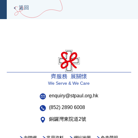
返回
齊服務 展關懷
We Serve & We Care
enquiry@stpaul.org.hk
(852) 2890 6008
銅鑼灣東院道2號
內聯網
常用資料
網站地圖
免責聲明