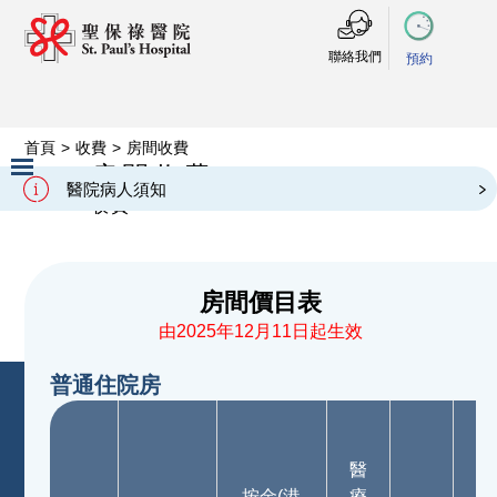
聯絡我們
預約
首頁
>
收費
>
房間收費
房間收費
Room Charges
醫院病人須知
收費
Slide 2 of 3.
房間價目表
由2025年12月11日起生效
普通住院房
床
邊
醫
終
按金(港
療