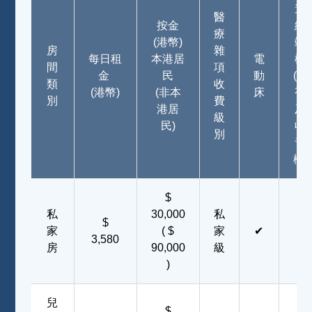
邊
醫
按金
終
療
(港幣)
端
房
雜
每日租
本港居
電
機
間
項
金
民
動
(電
類
收
(港幣)
(非本
床
視
別
費
港居
及
級
民)
收
別
音
機)
$
私
30,000
私
$
家
( $
家
✔
✔
3,580
房
90,000
級
)
兒
$