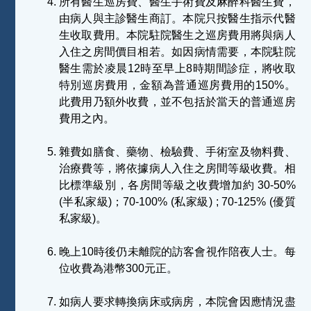
所有醫生巡房費、醫生手術費及麻醉科醫生費，
由病人與主診醫生商訂。本院只按醫生指示代醫
生收取費用。本院駐院醫生之巡房費用將與病人
入住之房間價目相若。如因病情需要，本院駐院
醫生需於凌晨12時至早上8時期間診症，將收取
特別巡房費用，金額為普通巡房費用的150%。
此費用乃額外收費，並不包括於當天的普通巡房
費用之內。
雜費如膳食、藥物、檢驗費、手術室及物料費、
治療費等，將依據病人入住之房間等級收費。相
比標準級別，各房間等級之收費增加約 30-50%
(半私家級)；70-100% (私家級) ; 70-125% (優質
私家級)。
晚上10時後仍未離院的訪客會視作陪夜人士。每
位收費為港幣300元正。
如病人要求轉換病床或病房，本院會因應情況盡