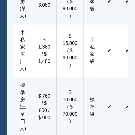
房
( $
家
✔
✔
3,080
(單
90,000
級
人)
)
半
$
私
$
半
15,000
家
1,380
私
( $
✔
✔
房
/ $
家
90,000
(二
1,480
級
)
人)
標
準
$
$ 760
房
10,000
標
/ $
(三
( $
準
✔
✔
850 /
至
70,000
級
$ 900
四
)
人)