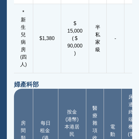
*
新
$
生
半
15,000
兒
私
$1,380
( $
-
-
病
家
90,000
房
級
)
(四
人)
婦產科部
床
邊
醫
按金
終
療
(港幣)
端
房
每日
雜
本港居
電
機
間
租金
項
民
動
(電
類
(港
收