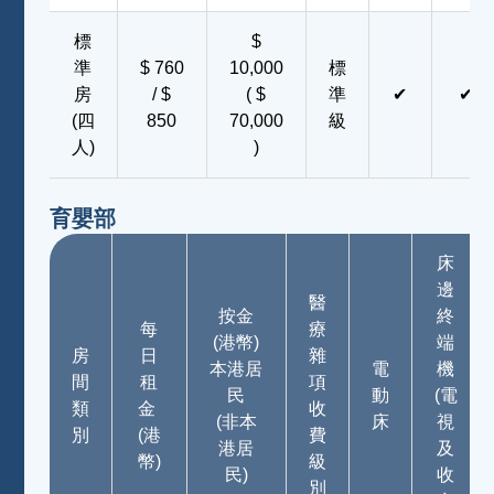
標
$
準
$ 760
10,000
標
房
/ $
( $
準
✔
✔
(四
850
70,000
級
人)
)
育嬰部
床
邊
醫
按金
終
每
療
(港幣)
端
房
日
雜
本港居
電
機
間
租
項
民
動
(電
類
金
收
(非本
床
視
別
(港
費
港居
及
幣)
級
民)
收
別