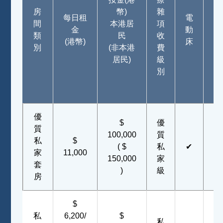
端
房
幣)
雜
每日租
電
機
間
本港居
項
金
動
(
類
民
收
(港幣)
床
視
別
(非本港
費
及
居民)
級
收
別
音
機
優
$
優
質
100,000
質
私
$
( $
私
✔
✔
家
11,000
150,000
家
套
)
級
房
$
私
6,200/
$
私