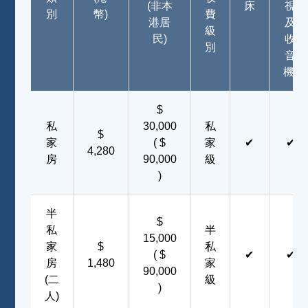
(非本
床
視
別
幣)
費
港居
及
級
民)
收
別
音
機)
$
私
30,000
私
$
家
( $
家
✔
✔
4,280
房
90,000
級
)
半
$
私
半
15,000
家
$
私
( $
✔
✔
房
1,480
家
90,000
(二
級
)
人)