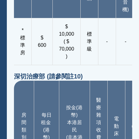
音
機)
$
*
10,000
標
標
$
( $
準
-
-
準
600
70,000
級
房
)
深切治療部 (請參閱註10)
床
邊
醫
終
按金(港
療
端
房
每日
幣)
雜
電
機
間
租金
本港居
項
動
(電
類
(港
民
收
床
視
別
幣)
(非本港
費