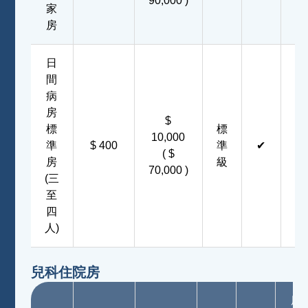
90,000 )
家
房
日
間
病
房
$
標
標
10,000
準
$ 400
準
✔
✔
( $
房
級
70,000 )
(三
至
四
人)
兒科住院房
床