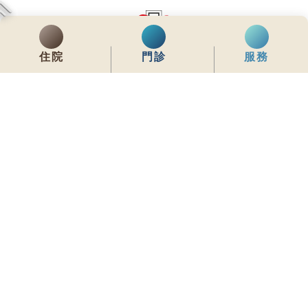
住院
門診
服務
齊服務 展關懷
We Serve & We Care
enquiry@stpaul.org.hk
(852) 2890 6008
銅鑼灣東院道2號
內聯網
常用資料
網站地圖
免責聲明
私隱政策聲明
版權所有 © 2026 聖保祿醫院 從未許可不得複製或轉載
本網站為響應式設計，建議使用Google Chrome，並將螢幕解析度設定為
1280x768px，以獲得最佳瀏覽效果。