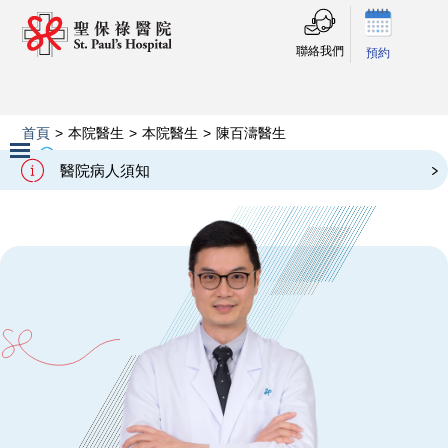
聯絡我們
預約
首頁
>
本院醫生
>
本院醫生
>
陳百濤醫生
Our Doctors
陳百濤醫生
醫院病人須知
Slide 2 of 3.