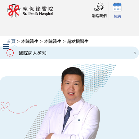
聯絡我們
預約
首頁
>
本院醫生
>
本院醫生
>
趙竑機醫生
Our Doctors
趙竑機醫生
醫院病人須知
Slide 2 of 3.