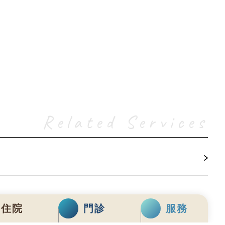
Related Services
住院
門診
服務