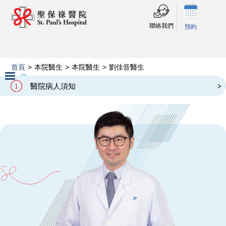
聯絡我們
預約
首頁
>
本院醫生
>
本院醫生
>
劉佳音醫生
Our Doctors
劉佳音醫生
醫院病人須知
Slide 2 of 3.