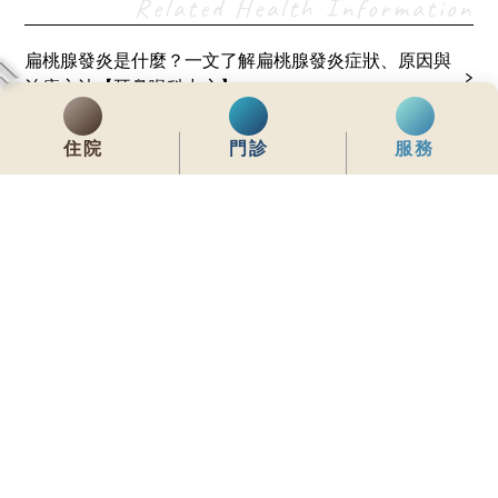
Related Health Information
扁桃腺發炎是什麼？一文了解扁桃腺發炎症狀、原因與
治療方法【耳鼻喉科中心】
住院
門診
服務
齊服務 展關懷
We Serve & We Care
enquiry@stpaul.org.hk
(852) 2890 6008