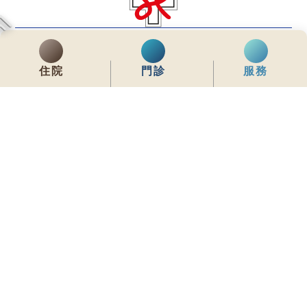
齊服務 展關懷
We Serve & We Care
住院
門診
服務
enquiry@stpaul.org.hk
(852) 2890 6008
銅鑼灣東院道2號
內聯網
常用資料
網站地圖
免責聲明
私隱政策聲明
版權所有 © 2026 聖保祿醫院 從未許可不得複製或轉載
本網站為響應式設計，建議使用Google Chrome，並將螢幕解析度設定為
1280x768px，以獲得最佳瀏覽效果。