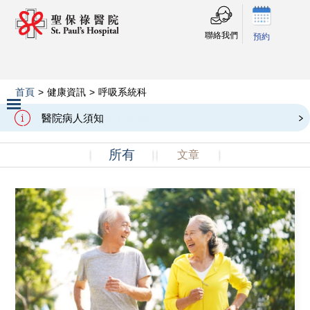
聯絡我們
預約
首頁
>
健康資訊
>
呼吸系統科
呼吸系統科
醫院病人須知
Slide 2 of 3.
所有
文章