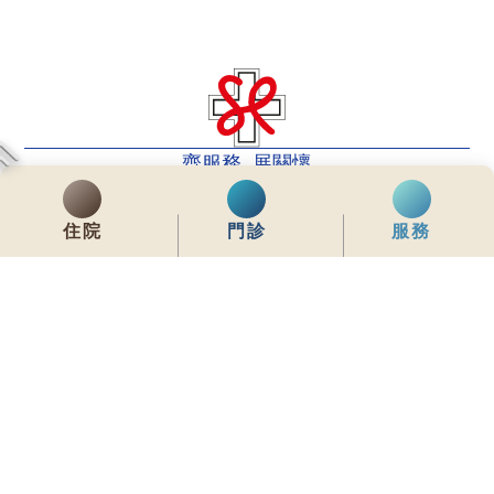
齊服務 展關懷
We Serve & We Care
住院
門診
服務
enquiry@stpaul.org.hk
(852) 2890 6008
銅鑼灣東院道2號
內聯網
常用資料
網站地圖
免責聲明
私隱政策聲明
版權所有 © 2026 聖保祿醫院 從未許可不得複製或轉載
本網站為響應式設計，建議使用Google Chrome，並將螢幕解析度設定為