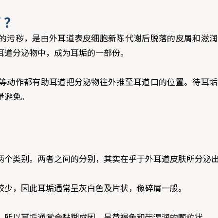
了？
的污秽，是由外耳道表皮细胞新陈代谢后脱落的皮屑和滋润
耳道分泌物中，成为耳垢的一部份。
等动作都有助耳道把分泌物往外推至耳道口的位置。待耳垢
量避免。
两个类别。两者之间的分别，其实在乎于外耳道皮肤所分泌
较少，因此耳垢通常呈灰白色及片状，像碎屑一般。
，所以耳垢通常会黏糊成团，呈黄褐色和带湿润的颗粒状。