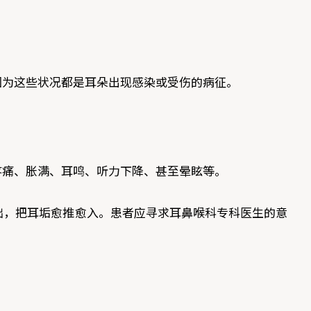
因为这些状况都是耳朵出现感染或受伤的病征。
疼痛、胀满、耳鸣、听力下降、甚至晕眩等。
拙，把耳垢愈推愈入。患者应寻求耳鼻喉科专科医生的意