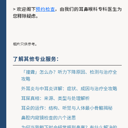
>
欢迎阁下
预约检查
，由我们的耳鼻喉科专科医生为
您释除疑虑。
相片只供参考。
了解其他专业服务：
「撞聋」怎么办？听力下降原因、检测与治疗全
攻略
外耳炎与中耳炎详解：症状、成因与治疗全攻略
耳屎真相：来源、类型与处理解析
耳朵的运作：结构、听觉与人体最小骨骼揭秘
鼻腔内窥镜检查的六个迷思
为何当我躺下时会经常感到鼻塞？有什么解决的