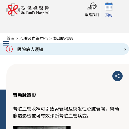
联络我们
預約
首页
>
心脏及血管中心
>
肾动脉造影
肾动脉造影
医院病人须知
Slide 2 of 3.
肾动脉造影
肾脏血管收窄可引致肾衰竭及突发性心脏衰竭，肾动
脉造影检查可有效诊断肾脏血管病变。