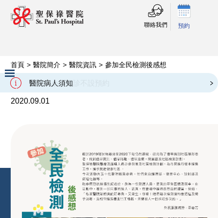
聯絡我們
預約
首頁
>
醫院簡介
>
醫院資訊
>
參加全民檢測後感想
參加全民檢測後感想
二十四小時門診不設預約
醫院病人須知
Slide 2 of 3.
2020.09.01