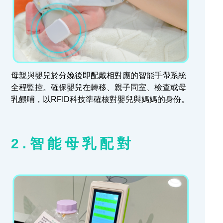
母親與嬰兒於分娩後即配戴相對應的智能手帶系統
全程監控。確保嬰兒在轉移、親子同室、檢查或母
乳餵哺，以RFID科技準確核對嬰兒與媽媽的身份。
2.
智能
母乳配對