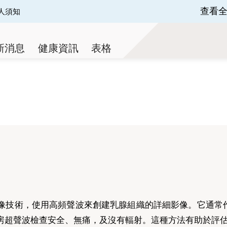
查看
人須知
 of 3.
新消息
健康資訊
表格
像技術，使用高頻聲波來創建乳腺組織的詳細影像。它通常
房超聲波檢查安全、無痛，及沒有輻射。這種方法有助於評