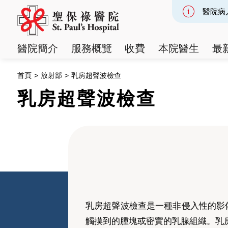
醫院病
Slide 2
醫院簡介
服務概覽
收費
本院醫生
最
首頁
>
放射部
>
乳房超聲波檢查
乳房超聲波檢查
乳房超聲波檢查是一種非侵入性的影
觸摸到的腫塊或密實的乳腺組織。乳