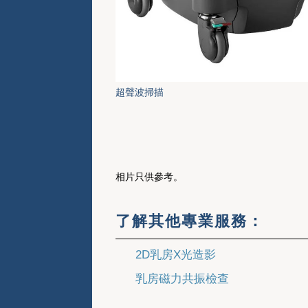
超聲波掃描
相片只供參考。
了解其他專業服務：
2D乳房X光造影
乳房磁力共振檢查