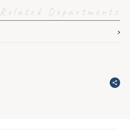
Related Departments