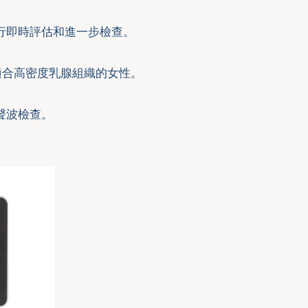
行即時評估和進一步檢查。
適合高密度乳腺組織的女性。
聲波檢查。