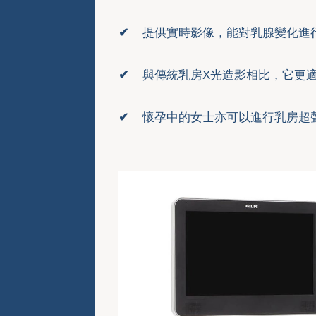
✔
提供實時影像，能對乳腺變化進
✔
與傳統乳房X光造影相比，它更
✔
懷孕中的女士亦可以進行乳房超