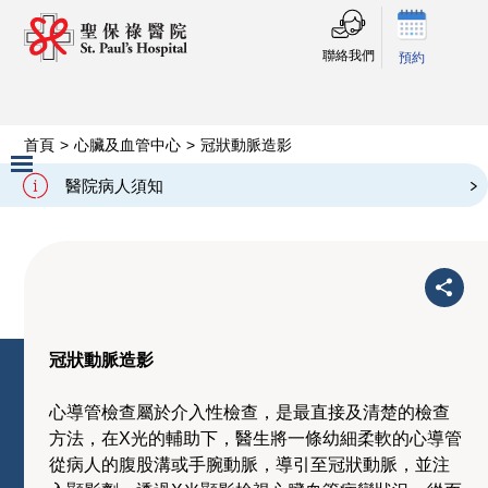
聯絡我們
預約
首頁
>
心臟及血管中心
>
冠狀動脈造影
冠狀動脈造影
醫院病人須知
Slide 2 of 3.
冠狀動脈造影
心導管檢查屬於介入性檢查，是最直接及清楚的檢查
方法，在X光的輔助下，醫生將一條幼細柔軟的心導管
從病人的腹股溝或手腕動脈，導引至冠狀動脈，並注