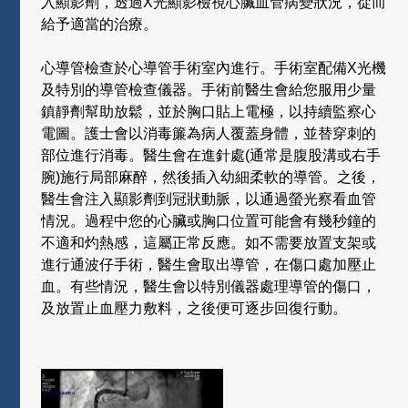
入顯影劑，透過X光顯影檢視心臟血管病變狀況，從而
給予適當的治療。
心導管檢查於心導管手術室內進行。手術室配備X光機
及特別的導管檢查儀器。手術前醫生會給您服用少量
鎮靜劑幫助放鬆，並於胸口貼上電極，以持續監察心
電圖。護士會以消毒簾為病人覆蓋身體，並替穿刺的
部位進行消毒。醫生會在進針處(通常是腹股溝或右手
腕)施行局部麻醉，然後插入幼細柔軟的導管。之後，
醫生會注入顯影劑到冠狀動脈，以通過螢光察看血管
情況。過程中您的心臟或胸口位置可能會有幾秒鐘的
不適和灼熱感，這屬正常反應。如不需要放置支架或
進行通波仔手術，醫生會取出導管，在傷口處加壓止
血。有些情況，醫生會以特別儀器處理導管的傷口，
及放置止血壓力敷料，之後便可逐步回復行動。