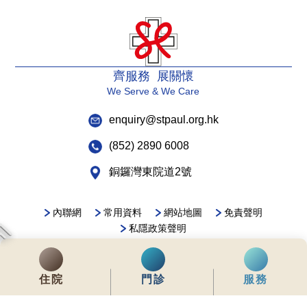
齊服務 展關懷
We Serve & We Care
enquiry@stpaul.org.hk
(852) 2890 6008
銅鑼灣東院道2號
內聯網
常用資料
網站地圖
免責聲明
私隱政策聲明
版權所有 © 2026 聖保祿醫院 從未許可不得複製或轉載
本網站為響應式設計，建議使用Google Chrome，並將螢幕解析度設定為
住院
門診
服務
1280x768px，以獲得最佳瀏覽效果。