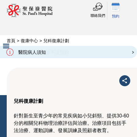
聯絡我們
預約
首頁
>
復康中心
>
兒科復康計劃
兒科復康計劃
醫院病人須知
Slide 2 of 3.
兒科復康計劃
針對新生至青少年的常見疾病如小兒斜頸、提供30-60
分的相關兒科物理治療評估與治療。治療項目包括手
法治療、運動訓練、發展訓練及照顧者教育。