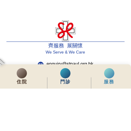
齊服務 展關懷
We Serve & We Care
enquiry@stpaul.org.hk
(852) 2890 6008
住院
門診
服務
銅鑼灣東院道2號
內聯網
常用資料
網站地圖
免責聲明
私隱政策聲明
版權所有 © 2026 聖保祿醫院 從未許可不得複製或轉載
本網站為響應式設計，建議使用Google Chrome，並將螢幕解析度設定為