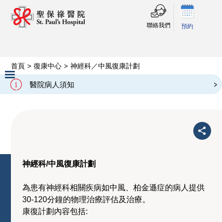
聯絡我們
預約
首頁
>
復康中心
>
神經科／中風復康計劃
神經科／中風復康計劃
醫院病人須知
Slide 2 of 3.
神經科/中風復康計劃
為患有神經科相關疾病如中風、柏金遜症的病人提供
30-120分鐘的物理治療評估及治療。
康復計劃內容包括: