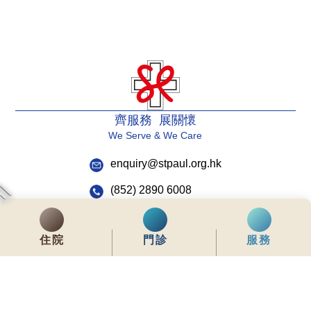
齊服務 展關懷
We Serve & We Care
enquiry@stpaul.org.hk
(852) 2890 6008
銅鑼灣東院道2號
住院
門診
服務
內聯網
常用資料
網站地圖
免責聲明
私隱政策聲明
版權所有 © 2026 聖保祿醫院 從未許可不得複製或轉載