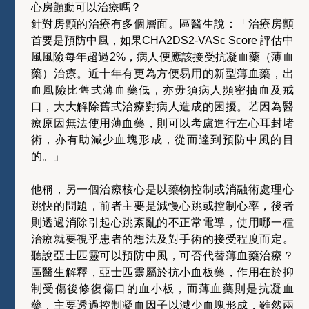
心房顫動可以治療嗎？
針對房顫的治療有多個層面。區醫生說：「治療房顫
首要是預防中風，如果CHA2DS2-VASc Score 評估中
風風險每年超過2%，病人便應該接受抗凝血藥（薄血
藥）治療。近十年有更為方便易用的新型薄血藥，出
血風險比舊式薄血藥低，亦毋須病人頻密抽血及戒
口，大大解除舊式治療對病人造成的困擾。若因為醫
療原因無法使用薄血藥，則可以考慮進行左心耳封堵
術，亦有助減少血塊形成，從而達到預防中風的目
的。」
他稱，另一個治療核心是以藥物控制或消融術處理心
跳快的問題，前者主要是減慢心跳或控制心率，後者
則透過消除引起心跳紊亂的不正常電導，使用哪一種
治療就要視乎患者的想法及對手術的接受程度而定。
聽說亞士匹靈可以預防中風，可否代替薄血藥治療？
區醫生解釋，亞士匹靈屬於抗小血板藥，作用在於抑
制受傷後修復傷口的血小板，而薄血藥則是抗凝血
藥，主要透過控制凝血因子以減少血塊形成，雖然兩