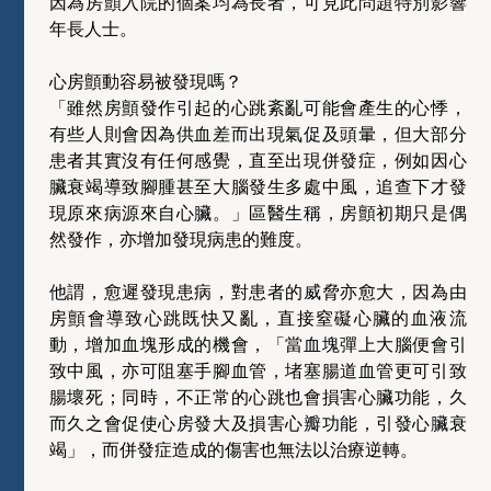
因為房顫入院的個案均為長者，可見此問題特別影響
年長人士。
心房顫動容易被發現嗎？
「雖然房顫發作引起的心跳紊亂可能會產生的心悸，
有些人則會因為供血差而出現氣促及頭暈，但大部分
患者其實沒有任何感覺，直至出現併發症，例如因心
臟衰竭導致腳腫甚至大腦發生多處中風，追查下才發
現原來病源來自心臟。」區醫生稱，房顫初期只是偶
然發作，亦增加發現病患的難度。
他謂，愈遲發現患病，對患者的威脅亦愈大，因為由
房顫會導致心跳既快又亂，直接窒礙心臟的血液流
動，增加血塊形成的機會，「當血塊彈上大腦便會引
致中風，亦可阻塞手腳血管，堵塞腸道血管更可引致
腸壞死；同時，不正常的心跳也會損害心臟功能，久
而久之會促使心房發大及損害心瓣功能，引發心臟衰
竭」，而併發症造成的傷害也無法以治療逆轉。