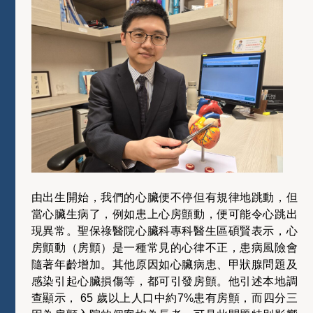
由出生開始，我們的心臟便不停但有規律地跳動，但
當心臟生病了，例如患上心房顫動，便可能令心跳出
現異常。聖保祿醫院心臟科專科醫生區碩賢表示，心
房顫動（房顫）是一種常見的心律不正，患病風險會
隨著年齡增加。其他原因如心臟病患、甲狀腺問題及
感染引起心臟損傷等，都可引發房顫。他引述本地調
查顯示， 65 歲以上人口中約7%患有房顫，而四分三