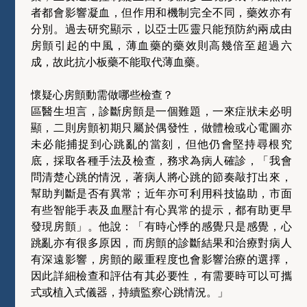
者都會影響凝血，但作用和機制完全不同，藥效亦有
分別。過去研究顯示，以亞士匹靈只能預防約兩成由
房顫引起的中風，薄血藥的藥效則高幾倍至超過六
成，故此抗小板藥不能取代薄血藥。
懷疑心房顫動需做哪些檢查？
區醫生坦言，診斷房顫是一個難題，一來症狀未必明
顯，二則房顫初期只屬於偶發性，做體檢或心電圖亦
未必能捕捉到心跳亂的當刻，但他仍會堅持尋根究
底，採取各種手法及檢查，務求為病人確診，「我會
問清楚心跳的情況，著病人將心跳的節奏敲打出來，
幫助判斷是否有異常；近年亦可利用科技協助，市面
有些智能手表及血壓計有心異常的提示，都有助更早
發現房顫」。他說：「有時心悸的感覺只是感覺，心
跳亂亦有很多原因，而房顫的診斷結果和治療對病人
有深遠影響，房顫的嚴重程度也會影響治療的選擇，
因此詳細檢查和評估有其必要性，有需要時可以可攜
式或植入式儀器，持續監察心跳情況。」