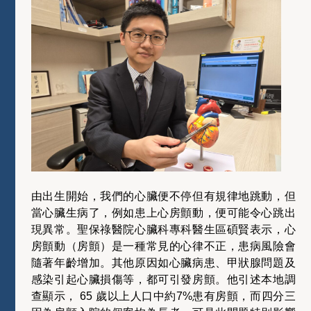
由出生開始，我們的心臟便不停但有規律地跳動，但
當心臟生病了，例如患上心房顫動，便可能令心跳出
現異常。聖保祿醫院心臟科專科醫生區碩賢表示，心
房顫動（房顫）是一種常見的心律不正，患病風險會
隨著年齡增加。其他原因如心臟病患、甲狀腺問題及
感染引起心臟損傷等，都可引發房顫。他引述本地調
查顯示， 65 歲以上人口中約7%患有房顫，而四分三