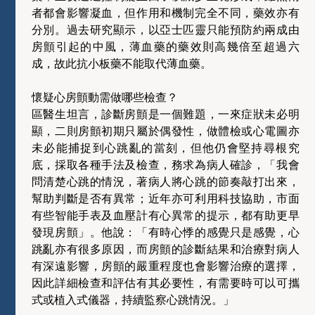
者都會影響凝血，但作用和機制完全不同，藥效亦有
分別。過去研究顯示，以亞士匹靈只能預防約兩成由
房顫引起的中風，薄血藥的藥效則高幾倍至超過六
成，故此抗小板藥不能取代薄血藥。
懷疑心房顫動需做哪些檢查？
區醫生坦言，診斷房顫是一個難題，一來症狀未必明
顯，二則房顫初期只屬於偶發性，做體檢或心電圖亦
未必能捕捉到心跳亂的當刻，但他仍會堅持尋根究
底，採取各種手法及檢查，務求為病人確診，「我會
問清楚心跳的情況，著病人將心跳的節奏敲打出來，
幫助判斷是否有異常；近年亦可利用科技協助，市面
有些智能手表及血壓計有心異常的提示，都有助更早
發現房顫」。他說：「有時心悸的感覺只是感覺，心
跳亂亦有很多原因，而房顫的診斷結果和治療對病人
有深遠影響，房顫的嚴重程度也會影響治療的選擇，
因此詳細檢查和評估有其必要性，有需要時可以可攜
式或植入式儀器，持續監察心跳情況。」