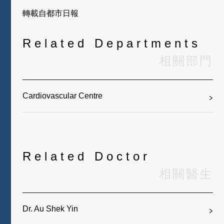
轉載自都市日報
Related Departments
相關部門
Cardiovascular Centre
Related Doctor
相關醫生
Dr. Au Shek Yin