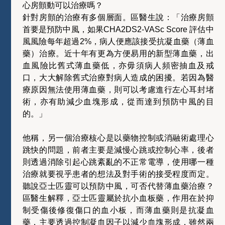
心房顫動可以治療嗎？
針對房顫的治療有多個層面。區醫生說：「治療房顫
首要是預防中風，如果CHA2DS2-VASc Score 評估中
風風險每年超過2%，病人便應該接受抗凝血藥（薄血
藥）治療。近十年有更為方便易用的新型薄血藥，出
血風險比舊式薄血藥低，亦毋須病人頻密抽血及戒
口，大大解除舊式治療對病人造成的困擾。若因為醫
療原因無法使用薄血藥，則可以考慮進行左心耳封堵
術，亦有助減少血塊形成，從而達到預防中風的目
的。」
他稱，另一個治療核心是以藥物控制或消融術處理心
跳快的問題，前者主要是減慢心跳或控制心率，後者
則透過消除引起心跳紊亂的不正常電導，使用哪一種
治療就要視乎患者的想法及對手術的接受程度而定。
聽說亞士匹靈可以預防中風，可否代替薄血藥治療？
區醫生解釋，亞士匹靈屬於抗小血板藥，作用在於抑
制受傷後修復傷口的血小板，而薄血藥則是抗凝血
藥，主要透過控制凝血因子以減少血塊形成，雖然兩