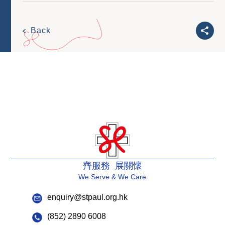
Back
齊服務 展關懷
We Serve & We Care
enquiry@stpaul.org.hk
(852) 2890 6008