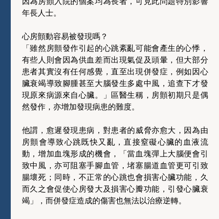
因為房顫入院的個案均為長者，可見此問題特別影響
年長人士。
心房顫動容易被發現嗎？
「雖然房顫發作引起的心跳紊亂可能會產生的心悸，
有些人則會因為供血差而出現氣促及頭暈，但大部分
患者其實沒有任何感覺，直至出現併發症，例如因心
臟衰竭導致腳腫甚至大腦發生多處中風，追查下才發
現原來病源來自心臟。」區醫生稱，房顫初期只是偶
然發作，亦增加發現病患的難度。
他謂，愈遲發現患病，對患者的威脅亦愈大，因為由
房顫會導致心跳既快又亂，直接窒礙心臟的血液流
動，增加血塊形成的機會，「當血塊彈上大腦便會引
致中風，亦可阻塞手腳血管，堵塞腸道血管更可引致
腸壞死；同時，不正常的心跳也會損害心臟功能，久
而久之會促使心房發大及損害心瓣功能，引發心臟衰
竭」，而併發症造成的傷害也無法以治療逆轉。