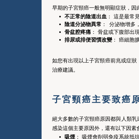
早期的子宮頸癌一般無明顯症狀，因
不正常的陰道出血
： 這是最常
陰道分泌物異常
：
分泌物增多
骨盆腔疼痛
： 骨盆或下腹部出
排尿或排便習慣改變
： 癌細胞
如您有出現以上子宮頸癌前兆或症狀
治療建議。
子宮頸癌主要致癌
絕大多數的子宮頸癌原因都與人類乳頭瘤病毒（
感染這個主要原因外，還有以下因素
吸煙
： 吸煙會削弱免疫系統抵抗