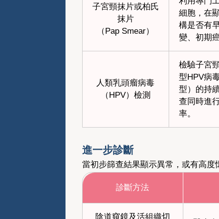
利用專門
子宮頸抹片或柏氏
細胞，在
抹片
構是否有
（Pap Smear）
變、初期
檢驗子宮
型HPV病
人類乳頭瘤病毒
型）的持
（HPV）檢測
查同時進
率。
進一步診斷
當初步篩查結果顯示異常，或有高度
診斷方法
陰道窺鏡及活組織切