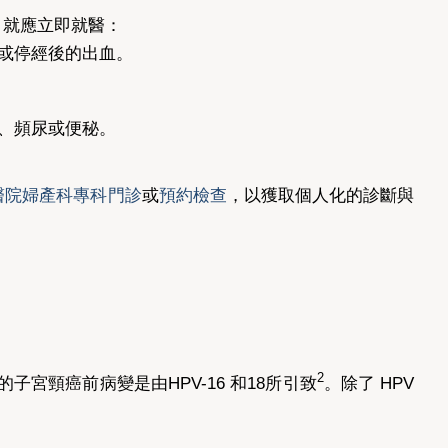
，就應立即就醫：
或停經後的出血。
、頻尿或便秘。
醫院婦產科專科門診
或
預約檢查
，以獲取個人化的診斷與
2
%的子宮頸癌前病變是由HPV-16 和18所引致
。除了 HPV