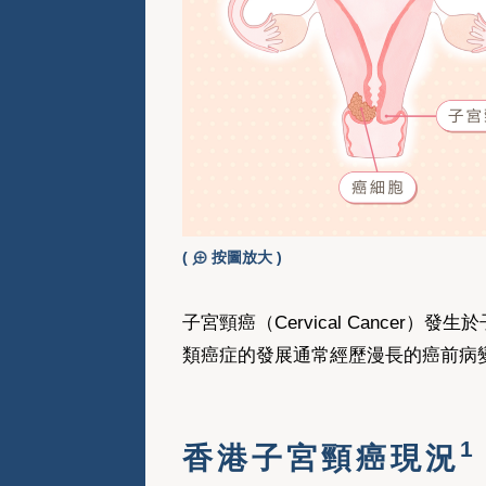
(
按圖放大 )
子宮頸癌（Cervical Canc
類癌症的發展通常經歷漫長的癌前病
1
香港子宮頸癌現況