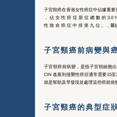
子宮頸癌在香港女性癌症中佔據重要位置，根
， 佔 女 性 癌 症 新 症 總 數 的
性 致 命 癌 症 中 排 第 九 位 
子宮頸癌前病變與
子宮頸癌前病變，是指子宮頸細胞出現不正常變
CIN 進展到侵襲性癌症通常需要15至
就是幫助及早發現並處理這些癌前病
子宮頸癌的典型症