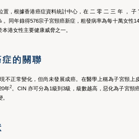
據香港癌症資料統計中心，在 二 零 二 三 年 ， 子 宮 頸 癌 
 3.0 % 。同年錄得576宗子宮頸癌新症，粗發病率為每十萬女性14
。，屬於本港女性主要健康威脅之一。
癌症的關聯
化，但尚未發展成癌。在醫學上稱為子宮頸上皮內贅瘤（Cervical I
2
20年
。CIN 亦可分為1級到3級，級數越高，惡化為子宮頸癌
變。
狀