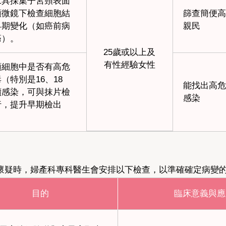
工具採集子宮頸表面
顯微鏡下檢查細胞結
篩查簡便高
早期變化（如癌前病
親民
癌）。
25歲或以上及
有性經驗女性
頸細胞中是否有高危
毒（特別是16、18
能找出高危
續感染，可與抹片檢
感染
行，提升早期檢出
懷疑時，婦產科專科醫生會安排以下檢查，以準確確定病變
目的
臨床意義與應