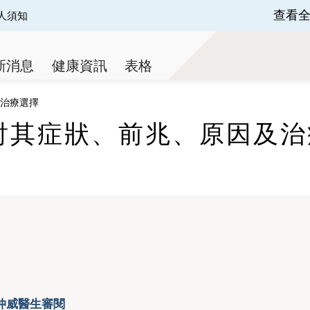
查看
人須知
 of 3.
新消息
健康資訊
表格
治療選擇
討其症狀、前兆、原因及治
仲威醫生審閱