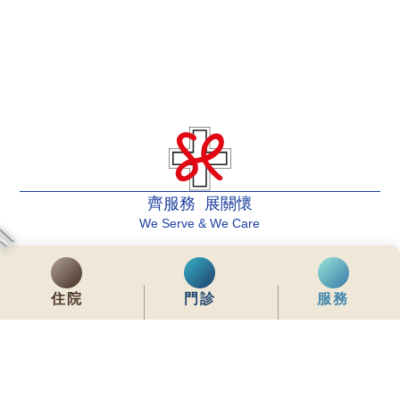
齊服務 展關懷
We Serve & We Care
enquiry@stpaul.org.hk
(852) 2890 6008
住院
門診
服務
銅鑼灣東院道2號
內聯網
常用資料
網站地圖
免責聲明