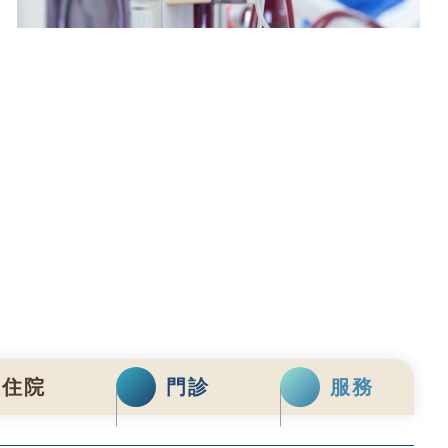
腎科透析中心
住院
門診
服務