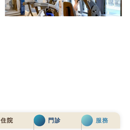
復康中心
住院
門診
服務