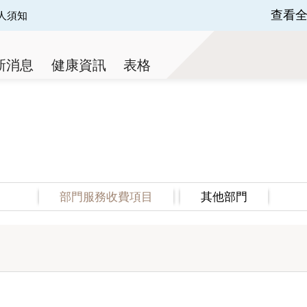
查看
人須知
 of 3.
新消息
健康資訊
表格
部門服務收費項目
其他部門