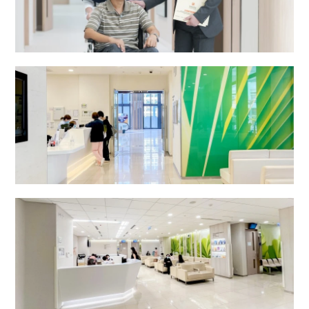
时段
剖腹
产 (择
$16,800
$23,800
$28,800
时辰)
放射治疗及肿瘤科中心
(时段
二)**
指定
时段
剖腹
产 (择
$33,800
$43,800
$56,800
时辰)
二十四小时门诊部 (普通科)
(时段
三)***
紧急
剖腹
产之
$6,000
$8,500
$11,000
附加