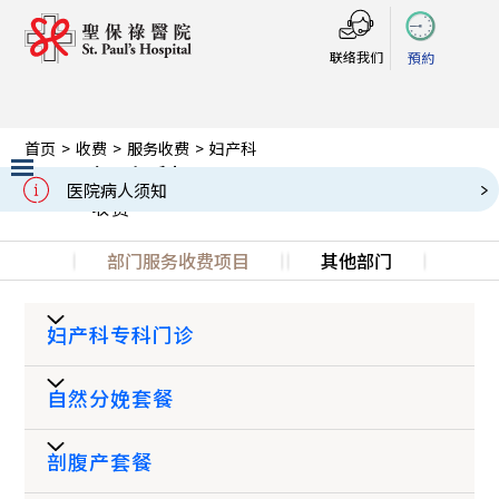
联络我们
預約
首页
>
收费
>
服务收费
>
妇产科
妇产科
Charges
医院病人须知
收费
Slide 2 of 3.
部门服务收费项目
其他部门
妇产科专科门诊
自然分娩套餐
星期
星期
日及
一至
剖腹产套餐
时段
公众
三日两夜
六
房间类别
假期