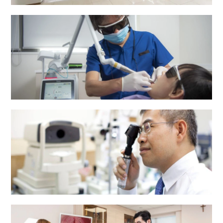
费
专科门诊部
****
施行
无痛
分娩
收费
$7,000
$8,000
$9,000
(即脊
牙科中心
椎硬
膜外
麻醉)
多胎
每位胎儿加收套餐费用之30%
分娩
备注︰
眼科中心
* 时段一 - 星期一至六: 08:01-22:00