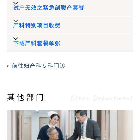
(HK$)
(HK$)
(HK$)
试产无效之紧急剖腹产套餐
房间类别
五日四夜 (HK$)
标准房 (4 人房)
$22,000
上午8时至晚上7时59
产科特别项目收费
$280
$350
标准房 (4 人房)
$26,800
房间类别
五日四夜 (HK$)
分
双人房
$28,000
下载产科套餐单张
双人房
$33,800
标准房 (4 人房)
$35,000
晚上8时至上午7时59
标准房
双人房
私家房
服务
$430
$470
私家房
$40,800
分
(HK$)
(HK$)
(HK$)
私家房
$48,000
双人房
$47,000
前往妇产科专科门诊
备注︰
指定
时段
如需指定之驻诊医生应诊，请参阅
医生诊症时
私家房
$68,000
剖腹
间表
。
产 (择
于星期一至六晚上七时至早上八时前，星期日
$8,800
$10,800
$13,800
其他部门
Other Department
时辰)
及公众假期全日，非当值驻院专科医生回院应
(时段
诊之费用为一千元。
一)*
医生诊症费不包括检查、治疗、药物及医疗仪
器用品之费用，客人需额外支付所使用之以上
有关项目。
指定