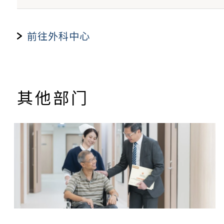
手术程序将于本外科中心内进行：
驻院医生
$680
前往外科中心
项目
荣誉顾问医生
$800 起
导尿术
其他部门
备注︰
有关驻院医生资料，可参阅 “
本院医生
”部份
由医生进行导尿术
医生诊症费不包括检查、治疗、药物及医疗仪
移除导尿管
尿液收集（小儿）
尿道扩张术
放射治疗及肿瘤科中心