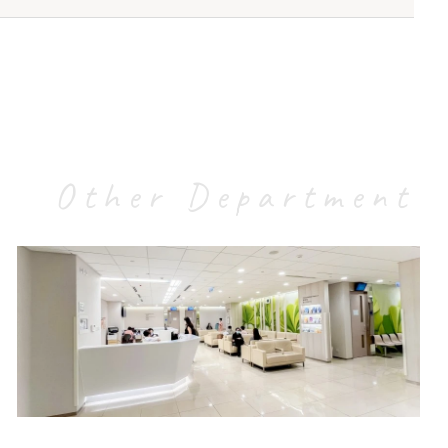
收费
(HK$)
$810
Other Department
$1,810
$160
$270
$1,900
专科门诊部