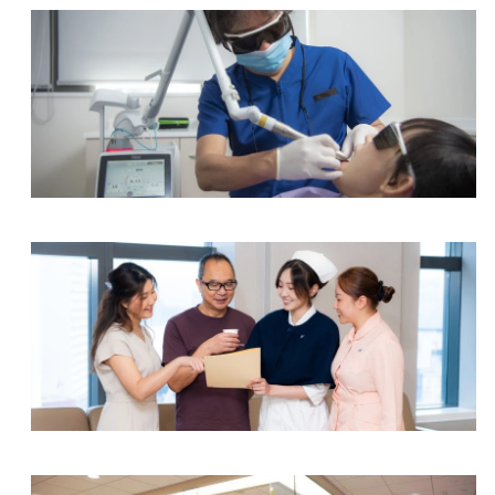
手术程序将于本院主楼三楼
泌尿中心
内进行：
项目
尿动力学及膀胱内视镜检查（门诊手术）
牙科中心
尿动力学及膀胱内视镜检查（日间手术）
膀胱内视镜检查（诊断性）（门诊手术）
膀胱内视镜检查（诊断性）（日间手术）
体外冲击波碎石术（日间手术）
综合专科中心
备注︰