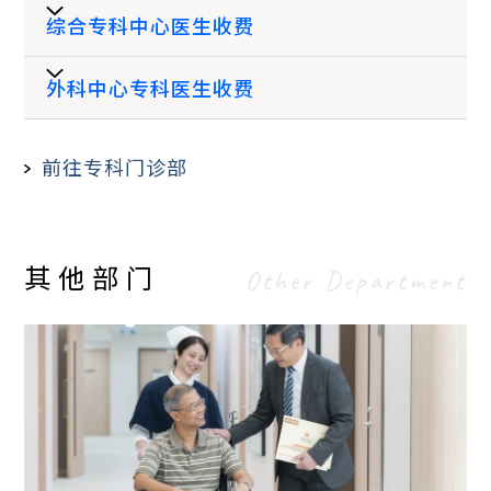
综合专科中心医生收费
上午8时至
诊金*
$680
收费 (HK$)
晚上7时59
$280
$350
* 不包括药费
分
外科中心专科医生收费
驻院医生
$680
收费 (HK$)
晚上8时至
*
客席医生
$680起
前往专科门诊部
上午7时59
$430
收费 (HK$)
$470
驻院医生
$680
分
备注︰
驻院医生
$680
*
客席医生
有关驻院医生资料，可参阅 “
本院医生
”部
备注︰
其他部门
份。
有关驻院医生资料，可参阅 “
Other Department
本院医生
”部
荣誉顾问医生
$800 up
医生诊症费不包括检查、治疗、药物及医疗仪
皮肤科
$1,000
份。
器用品之费用，客人需额外支付所使用之以上
如需指定之驻诊医生应诊，医生收费则以该指
有关项目。
定医生开诊时段为准。请参阅
医生诊症时间
内分泌及糖尿病科
备注︰
$800 起
表
。
有關駐院醫生資料，可參閱 “
本院醫生
”部
如欲查询有关客席专科医生时间及收费，烦请
份。
与本中心职员联络。
脑神经科
$950 起
醫生診症費不包括檢查、治療、藥物及醫療儀
于星期一至六晚上7时至早上8时前，星期日及
器用品之費用，客人需額外支付所使用之以上
公众假期全日，非当值驻院专科医生回院应诊