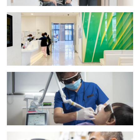
有關項目。
之费用为一千元。
风湿病
$1,000 起
放射治疗及肿瘤科中心
医生诊症费不包括检查、治疗、药物及医疗仪
器用品之费用，客人需额外支付所使用之以上
有关项目。
备注︰
有关驻院医生资料，可参阅 “
本院医生
”部
份。
医生诊症费不包括检查、治疗、药物及医疗仪
器用品之费用，客人需额外支付所使用之以上
二十四小时门诊部 (普通科)
有关项目。
牙科中心