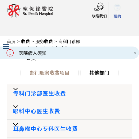
联络我们
預約
首页
>
收费
>
服务收费
>
专科门诊部
专科门诊部
Charges
医院病人须知
收费
Slide 2 of 3.
部门服务收费项目
其他部门
专科门诊部医生收费
眼科中心医生收费
星期一
星期日及公
时段
至六
众假期
耳鼻喉中心专科医生收费
(HK$)
(HK$)
服务
收费 (HK$)