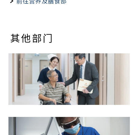
前往营养及膳食部
营养师会诊费用
$780
$680
营养师跟进费用
$480
$450
其他部门
放射治疗及肿瘤科中心