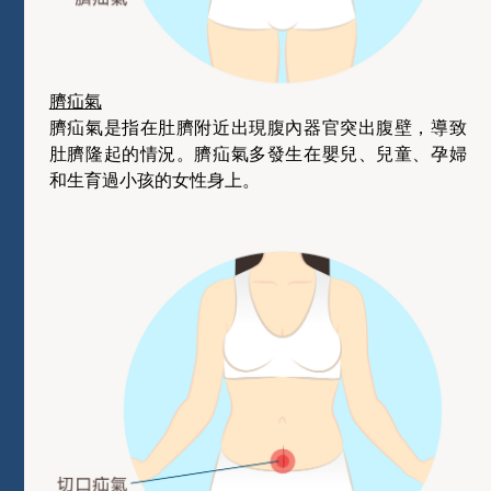
臍疝氣
臍疝氣是指在肚臍附近出現腹內器官突出腹壁，導致
肚臍隆起的情況。臍疝氣多發生在嬰兒、兒童、孕婦
和生育過小孩的女性身上。