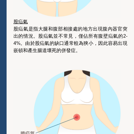
股疝氣
股疝氣是指大腿和腹部相接處的地方出現腹內器官突
出的情況。股疝氣並不常見，僅佔所有腹壁疝氣的2-
4%。由於股疝氣的缺口通常較為狹小，因此容易出現
嵌頓和產生腸道壞死的併發症。