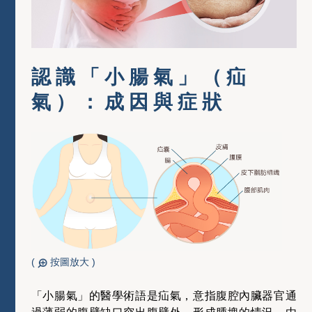
認識「小腸氣」（疝
氣）：成因與症狀
(
按圖放大 )
「小腸氣」的醫學術語是疝氣，意指腹腔內臟器官通