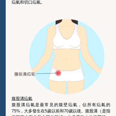
疝氣和切口疝氣。
腹股溝疝氣
腹股溝疝氣是最常見的腹壁疝氣，佔所有疝氣的
75%，大多發生在5歲以前和70歲以後。腹股溝（是指