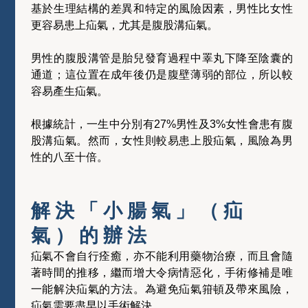
基於生理結構的差異和特定的風險因素，男性比女性
更容易患上疝氣，尤其是腹股溝疝氣。
男性的腹股溝管是胎兒發育過程中睪丸下降至陰囊的
通道；這位置在成年後仍是腹壁薄弱的部位，所以較
容易產生疝氣。
根據統計，一生中分別有27%男性及3%女性會患有腹
股溝疝氣。然而，女性則較易患上股疝氣，風險為男
性的八至十倍。
解決「小腸氣」（疝
氣）的辦法
疝氣不會自行痊癒，亦不能利用藥物治療，而且會隨
著時間的推移，繼而增大令病情惡化，手術修補是唯
一能解決疝氣的方法。為避免疝氣箝頓及帶來風險，
疝氣需要盡早以手術解決。