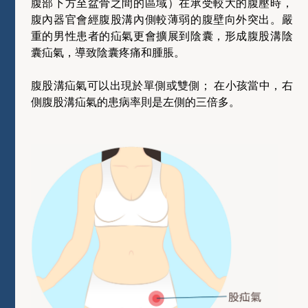
腹部下方至盆骨之間的區域）在承受較大的腹壓時，
腹內器官會經腹股溝內側較薄弱的腹壁向外突出。嚴
重的男性患者的疝氣更會擴展到陰囊，形成腹股溝陰
囊疝氣，導致陰囊疼痛和腫脹。
腹股溝疝氣可以出現於單側或雙側； 在小孩當中，右
側腹股溝疝氣的患病率則是左側的三倍多。