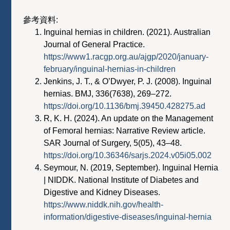
參考資料:
Inguinal hernias in children. (2021). Australian
Journal of General Practice.
https://www1.racgp.org.au/ajgp/2020/january-
february/inguinal-hernias-in-children
Jenkins, J. T., & O’Dwyer, P. J. (2008). Inguinal
hernias. BMJ, 336(7638), 269–272.
https://doi.org/10.1136/bmj.39450.428275.ad
R, K. H. (2024). An update on the Management
of Femoral hernias: Narrative Review article.
SAR Journal of Surgery, 5(05), 43–48.
https://doi.org/10.36346/sarjs.2024.v05i05.002
Seymour, N. (2019, September). Inguinal Hernia
| NIDDK. National Institute of Diabetes and
Digestive and Kidney Diseases.
https://www.niddk.nih.gov/health-
information/digestive-diseases/inguinal-hernia