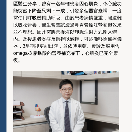
區醫生分享，曾有一名年輕患者因心肌炎，令心臟功
能突然下降至只剩下一成，引發多個器官衰竭，一度
需使用呼吸機輔助呼吸。由於患者病情嚴重，腸道難
以吸收營養，醫生曾嘗試透過鼻胃管輸注營養但效果
並不理想。因此需將營養液以靜脈注射方式輸入體
內。及後患者炎症反應得以減輕，可逐漸移除醫療儀
器，3星期後更能出院，於依時用藥、覆診及服用含
omega-3 脂肪酸的營養補充品下，心肌炎已完全康
復。