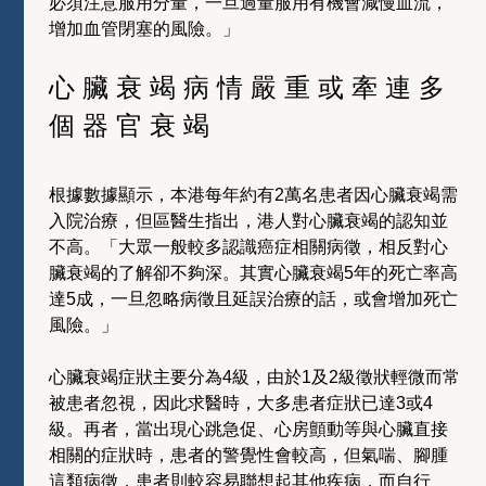
必須注意服用分量，一旦過量服用有機會減慢血流，
增加血管閉塞的風險。」
心臟衰竭病情嚴重或牽連多
個器官衰竭
根據數據顯示，本港每年約有2萬名患者因心臟衰竭需
入院治療，但區醫生指出，港人對心臟衰竭的認知並
不高。「大眾一般較多認識癌症相關病徵，相反對心
臟衰竭的了解卻不夠深。其實心臟衰竭5年的死亡率高
達5成，一旦忽略病徵且延誤治療的話，或會增加死亡
風險。」
心臟衰竭症狀主要分為4級，由於1及2級徵狀輕微而常
被患者忽視，因此求醫時，大多患者症狀已達3或4
級。再者，當出現心跳急促、心房顫動等與心臟直接
相關的症狀時，患者的警覺性會較高，但氣喘、腳腫
這類病徵，患者則較容易聯想起其他疾病，而自行