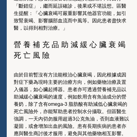
「斷錯症」，繼而延誤確診，後果或不堪設想。區醫
生提醒：「心臟衰竭可嚴重影響其他器官功能，如引
致腎衰竭、影響腦部血流而中風等。因此患者盡快求
醫，以得到相對治療。」
營養補充品助減緩心臟衰竭
死亡風險
由於目前暫沒有方法能根治心臟衰竭，因此根據成因
對症下藥為現時主要的治療方向，例如藥物治療及置
入儀器，如心臟起搏器。患者亦可透過營養補充品以
助減緩心臟衰竭的速度，例如飲用含有魚油成分的營
養奶，除了含有omega-3 脂肪酸有助減低心臟衰竭的
死亡風險外，亦能幫助患者控制水分攝取。但區醫生
強調，一天內切勿服用超過3公克魚油，否則血液難以
凝固，或會增加出血的風險。患有長期疾病的患者亦
應與醫生商討後才服用，避免與其他藥物相互影響。