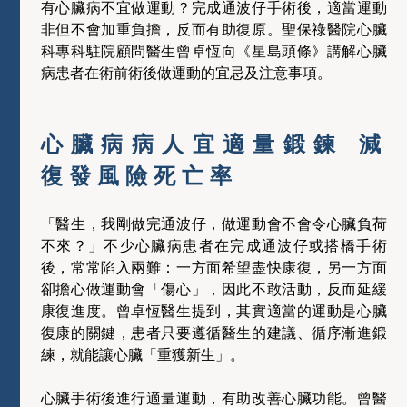
有心臟病不宜做運動？完成通波仔手術後，適當運動
非但不會加重負擔，反而有助復原。聖保祿醫院心臟
科專科駐院顧問醫生曾卓恆向《星島頭條》講解心臟
病患者在術前術後做運動的宜忌及注意事項。
心臟病病人宜適量鍛鍊 減
復發風險死亡率
「醫生，我剛做完通波仔，做運動會不會令心臟負荷
不來？」不少心臟病患者在完成通波仔或搭橋手術
後，常常陷入兩難：一方面希望盡快康復，另一方面
卻擔心做運動會「傷心」，因此不敢活動，反而延緩
康復進度。曾卓恆醫生提到，其實適當的運動是心臟
復康的關鍵，患者只要遵循醫生的建議、循序漸進鍛
練，就能讓心臟「重獲新生」。
心臟手術後進行適量運動，有助改善心臟功能。曾醫