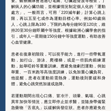
要。醫療團隊會透過心電圖、心臟超聲波等檢查，了
解病人的心臟功能，並根據情況制定個人化的「運動
處方」。一般而言，可用「220減年齡」計算心跳上
限，再以五至七成作為運動目標心率。例如40歲病
人，心跳上限為180，下限約為每分鐘90至120次，維
持20至30分鐘即屬中等強度。根據歐洲心臟學會的指
引，成年人一星期做150分鐘中等強度運動，有助改善
心血管健康。
患者在復康初階段，可以視乎能力，進行一些帶氧運
動，如行山、游泳、爬樓梯，或是一些肌肉鍛練運
動，如舉啞鈴等重量訓練。應避免做劇烈運動，例如
舉重、一百米跑等高強度訓練，以免加重心臟負荷。
他提醒，患者在運動前需熱身，運動後則要緩和身
體，避免心跳突然加速或急降。
若運動期間出現心口痛、冒冷汗、頭暈、氣喘、心跳
異常加快等情況，應立即停止並求醫，並隨身帶備緊
急藥物「舌底丸」以緩解病發症狀。患者亦應避免在